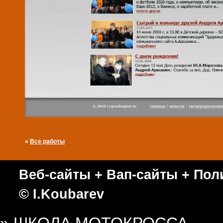
«
Все работы
Веб-сайты
+
Вап-сайты
+
Пол
© I.Koubarev
» ШКОЛА МОТОКРОССА