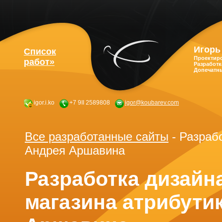
Игорь
Список
Проектиро
работ»
Разработк
Допечатн
igor.i.ko
+7 9II 2589808
igor@koubarev.com
Все разработанные сайты
-
Разрабо
Андрея Аршавина
Разработка дизайн
магазина атрибути